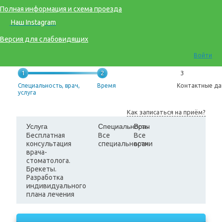
Полная информация и схема проезда
Наш Instagram
Версия для слабовидящих
Войти
1
2
3
Специальность, врач,
Время
Контактные д
услуга
Как записаться на приём?
Услуга
Специальность
Врач
Бесплатная
Все
Все
консультация
специальности
врачи
врача-
стоматолога.
Брекеты.
Разработка
индивидуального
плана лечения