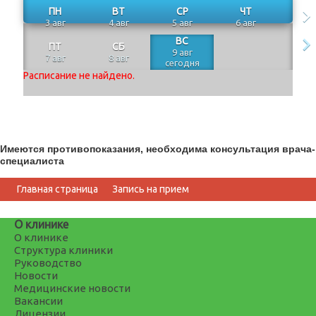
ПН
ВТ
СР
ЧТ
3 авг
4 авг
5 авг
6 авг
ВС
ПТ
СБ
9 авг
7 авг
8 авг
сегодня
Расписание не найдено.
Имеются противопоказания, необходима консультация врача-
специалиста
Главная страница
Запись на прием
О клинике
О клинике
Структура клиники
Руководство
Новости
Медицинские новости
Вакансии
Лицензии