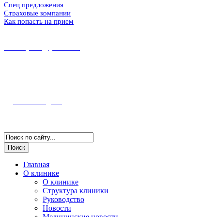
Спец предложения
Страховые компании
Как попасть на прием
8 (86167) 5-37-89
8 (918) 100-56-00
midekeyams@yandex.ru
352800, г. Туапсе ул. Фрунзе, 57
Полная информация и схема проезда
Наш Instagram
Версия для слабовидящих
Главная
О клинике
О клинике
Структура клиники
Руководство
Новости
Медицинские новости