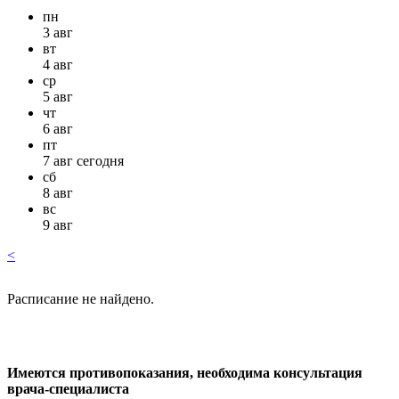
пн
3 авг
вт
4 авг
ср
5 авг
чт
6 авг
пт
7 авг сегодня
сб
8 авг
вс
9 авг
<
Расписание не найдено.
Имеются противопоказания, необходима консультация
врача-специалиста