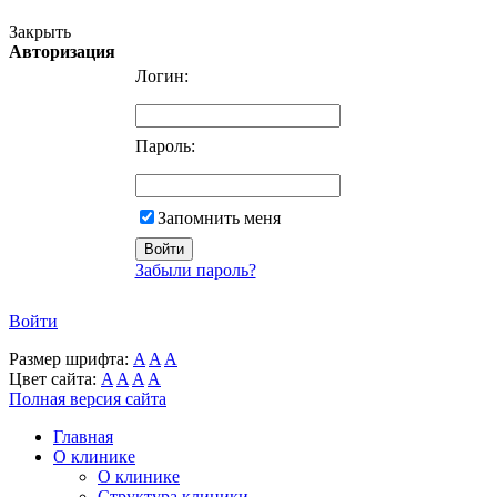
Закрыть
Авторизация
Логин:
Пароль:
Запомнить меня
Забыли пароль?
Войти
Размер шрифта:
A
A
A
Цвет сайта:
A
A
A
A
Полная версия сайта
Главная
О клинике
О клинике
Структура клиники