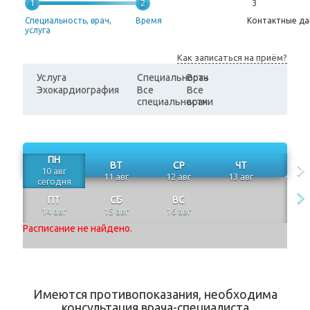
1
2
3
Специальность, врач,
Время
Контактные д
услуга
Как записаться на приём?
Услуга
Специальность
Врач
Эхокардиография
Все
Все
специальности
врачи
ПН
ВТ
СР
ЧТ
10 авг
11 авг
12 авг
13 авг
сегодня
ПТ
СБ
ВС
14 авг
15 авг
16 авг
Расписание не найдено.
Имеются противопоказания, необходима
консультация врача-специалиста