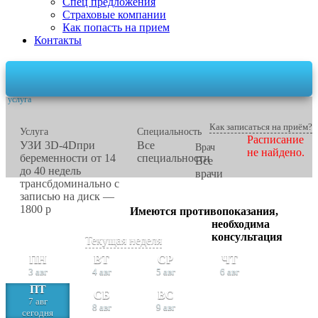
Спец предложения
Страховые компании
Как попасть на прием
Контакты
1
2
3
Специальность, врач,
Время
Контактные данные
услуга
Как записаться на приём?
Услуга
Специальность
Расписание
УЗИ 3D-4Dпри
Все
Врач
не найдено.
беременности от 14
специальности
Все
до 40 недель
врачи
трансбдоминально с
записью на диск
—
1800
p
Имеются противопоказания,
необходима
консультация
Текущая неделя
ПН
ВТ
СР
ЧТ
3 авг
4 авг
5 авг
6 авг
ПТ
СБ
ВС
7 авг
8 авг
9 авг
сегодня