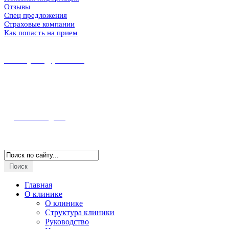
Отзывы
Спец предложения
Страховые компании
Как попасть на прием
8 (86167) 5-37-89
8 (918) 100-56-00
midekeyams@yandex.ru
352800, г. Туапсе ул. Фрунзе, 57
Полная информация и схема проезда
Наш Instagram
Версия для слабовидящих
Главная
О клинике
О клинике
Структура клиники
Руководство