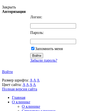
Закрыть
Авторизация
Логин:
Пароль:
Запомнить меня
Забыли пароль?
Войти
Размер шрифта:
A
A
A
Цвет сайта:
A
A
A
A
Полная версия сайта
Главная
О клинике
О клинике
Структура клиники