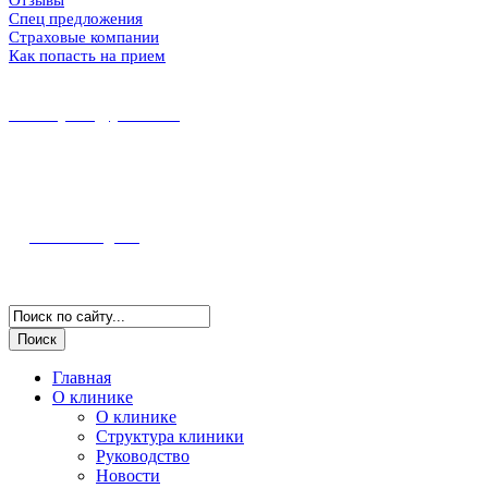
Спец предложения
Страховые компании
Как попасть на прием
8 (86167) 5-37-89
8 (918) 100-56-00
midekeyams@yandex.ru
352800, г. Туапсе ул. Фрунзе, 57
Полная информация и схема проезда
Наш Instagram
Версия для слабовидящих
Главная
О клинике
О клинике
Структура клиники
Руководство
Новости