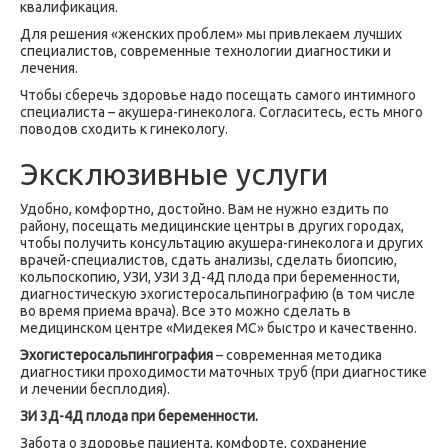
квалификация.
Для решения «женских проблем» мы привлекаем лучших
специалистов, современные технологии диагностики и
лечения.
Чтобы сберечь здоровье надо посещать самого интимного
специалиста – акушера-гинеколога. Согласитесь, есть много
поводов сходить к гинекологу.
Эксклюзивные услуги
Удобно, комфортно, достойно. Вам не нужно ездить по
району, посещать медицинские центры в других городах,
чтобы получить консультацию акушера-гинеколога и других
врачей-специалистов, сдать анализы, сделать биопсию,
кольпоскопию, УЗИ, УЗИ 3Д-4Д плода при беременности,
диагностическую эхогистеросальпинографию (в том числе
во время приема врача). Все это можно сделать в
медицинском центре «Мидекея МС» быстро и качественно.
Эхогистеросальпингография
– современная методика
диагностики проходимости маточных труб (при диагностике
и лечении бесплодия).
ЗИ 3Д-4Д плода при беременности.
Забота о здоровье пациента, комфорте, сохранение